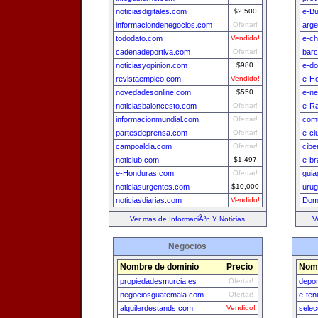
noticiasdigitales.com
$2,500
e-B
informaciondenegocios.com
Ofertar!
arge
tododato.com
Vendido!
e-ch
cadenadeportiva.com
Ofertar!
bar
noticiasyopinion.com
$980
e-do
revistaempleo.com
Vendido!
e-H
novedadesonline.com
$550
e-n
noticiasbaloncesto.com
Ofertar!
e-Ra
informacionmundial.com
Ofertar!
comu
partesdeprensa.com
Ofertar!
e-ci
campoaldia.com
Ofertar!
cibe
noticlub.com
$1,497
e-br
e-Honduras.com
Ofertar!
guia
noticiasurgentes.com
$10,000
uru
noticiasdiarias.com
Vendido!
Dom
Ver mas de InformaciÃ³n Y Noticias
V
Negocios
Nombre de dominio
Precio
Nomb
propiedadesmurcia.es
Ofertar!
depo
negociosguatemala.com
Ofertar!
e-ten
alquilerdestands.com
Vendido!
sele