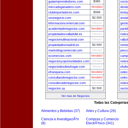
guiaemprendedores.com
$380
socio
mercadoganadero.com
Vendido!
desli
clubimportadores.com
$599
tenis
seunegocio.com
$2,500
area
informacioncomercial.com
Ofertar!
gest
academiadenegocios.com
Vendido!
parti
propiedadesvalladolid.es
Ofertar!
notic
negociomultinacional.com
Ofertar!
rally
propiedadesmadrid.es
$2,500
remer
marketingcomercial.com
Ofertar!
pesca
ecomercios.com
Vendido!
camp
negociosyoportunidades.com
Ofertar!
notic
negociodesdetuhogar.com
Ofertar!
efutb
efranquicia.com
Vendido!
sele
consultasdenegocios.com
Vendido!
selec
consultoradenegocios.com
Ofertar!
notic
negocios.uy
$2,500
secto
Ver mas de Negocios
Todas las Categoria
Alimentos y Bebidas (37)
Artes y Cultura (26)
Ciencia e InvestigaciÃ³n
Compras y Comercio
(8)
ElectrÃ³nico (341)