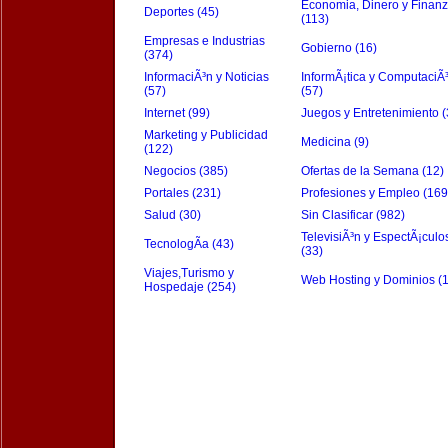
Economia, Dinero y Finan
Deportes (45)
(113)
Empresas e Industrias
Gobierno (16)
(374)
InformaciÃ³n y Noticias
InformÃ¡tica y ComputaciÃ
(57)
(57)
Internet (99)
Juegos y Entretenimiento (
Marketing y Publicidad
Medicina (9)
(122)
Negocios (385)
Ofertas de la Semana (12)
Portales (231)
Profesiones y Empleo (169
Salud (30)
Sin Clasificar (982)
TelevisiÃ³n y EspectÃ¡culo
TecnologÃ­a (43)
(33)
Viajes,Turismo y
Web Hosting y Dominios (
Hospedaje (254)