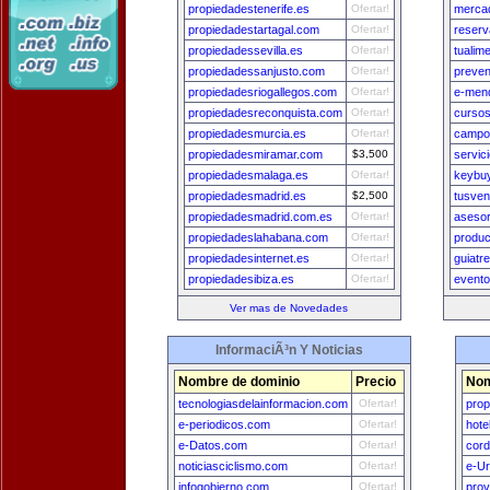
propiedadestenerife.es
Ofertar!
merca
propiedadestartagal.com
Ofertar!
reserv
propiedadessevilla.es
Ofertar!
tualim
propiedadessanjusto.com
Ofertar!
preven
propiedadesriogallegos.com
Ofertar!
e-men
propiedadesreconquista.com
Ofertar!
cursos
propiedadesmurcia.es
Ofertar!
campo
propiedadesmiramar.com
$3,500
servic
propiedadesmalaga.es
Ofertar!
keybuy
propiedadesmadrid.es
$2,500
tusven
propiedadesmadrid.com.es
Ofertar!
aseso
propiedadeslahabana.com
Ofertar!
produc
propiedadesinternet.es
Ofertar!
guiatr
propiedadesibiza.es
Ofertar!
evento
Ver mas de Novedades
InformaciÃ³n Y Noticias
Nombre de dominio
Precio
Nom
tecnologiasdelainformacion.com
Ofertar!
prop
e-periodicos.com
Ofertar!
hote
e-Datos.com
Ofertar!
cord
noticiasciclismo.com
Ofertar!
e-U
infogobierno.com
Ofertar!
prov