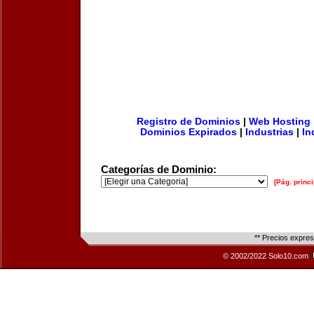
Registro de Dominios
|
Web Hosting
Dominios Expirados
|
Industrias
|
In
Categorías de Dominio:
[Pág. princi
** Precios expre
© 2002/2022 Solo10.com