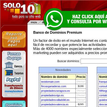
Banco de Dominios Premium
Un factor de éxito en el mundo Internet es con
fácil de recordar y que potencie las actividade
Más de 4000 nombres especialmente seleccion
marketing pueden ser adquiridos a precios pro
Buscar dominios:
Novedades
Nombre de dominio
Precio
Nombr
testdomain.com
Ofertar!
franqu
fincasganaderas.com
$199
consu
propiedadeszaragoza.es
Ofertar!
MiNego
propiedadesvigo.es
Ofertar!
contab
propiedadesvalladolid.es
Ofertar!
guialo
propiedadesvalencia.es
$295
desca