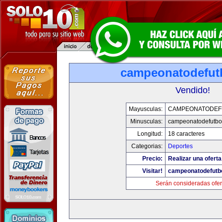
campeonatodefut
Vendido!
Mayusculas:
CAMPEONATODEF
Minusculas:
campeonatodefutbo
Longitud:
18 caracteres
Categorias:
Deportes
Precio:
Realizar una oferta
Visitar!
campeonatodefutb
Serán consideradas ofer