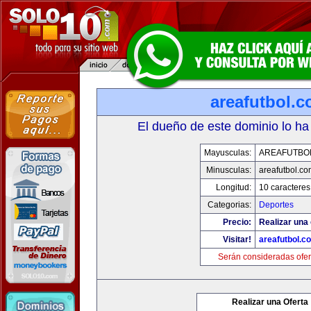
areafutbol.
El dueño de este dominio lo ha
Mayusculas:
AREAFUTBO
Minusculas:
areafutbol.co
Longitud:
10 caracteres
Categorias:
Deportes
Precio:
Realizar una 
Visitar!
areafutbol.c
Serán consideradas ofer
Realizar una Oferta