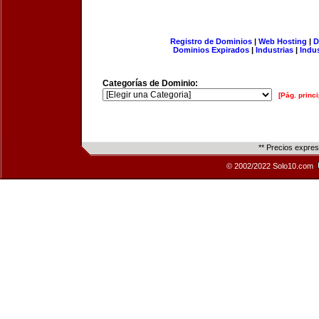
Registro de Dominios
|
Web Hosting
|
D
Dominios Expirados
|
Industrias
|
Indu
Categorías de Dominio:
[Pág. princi
** Precios expre
© 2002/2022 Solo10.com