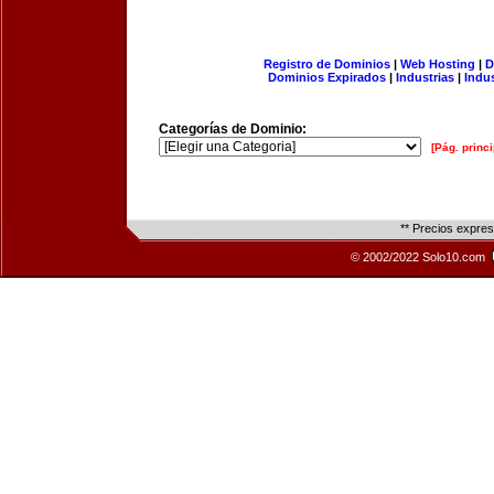
Registro de Dominios
|
Web Hosting
|
D
Dominios Expirados
|
Industrias
|
Indu
Categorías de Dominio:
[Pág. princi
** Precios expre
© 2002/2022 Solo10.com