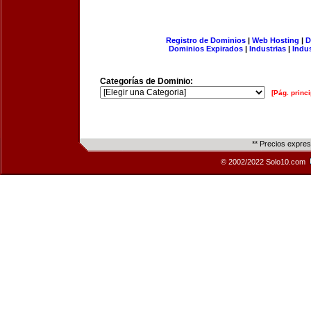
Registro de Dominios
|
Web Hosting
|
D
Dominios Expirados
|
Industrias
|
Indu
Categorías de Dominio:
[Pág. princi
** Precios expre
© 2002/2022 Solo10.com