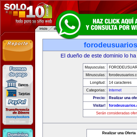
forodeusuario
El dueño de este dominio lo ha
Mayusculas:
FORODEUSUAR
Minusculas:
forodeusuarios.
Longitud:
14 caracteres
Categorias:
Internet
Precio:
Realizar una ofe
Visitar!
forodeusuarios
Serán consideradas ofer
Realizar una Oferta