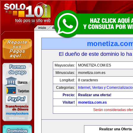
monetiza.com
El dueño de este dominio lo ha
Mayusculas:
MONETIZA.COM.ES
Minusculas:
monetiza.com.es
Longitud:
8 caracteres
Categorias:
Internet
,
Ventas y Comercializaci
Precio:
Realizar una oferta!
Visitar!
monetiza.com.es
Serán consideradas ofer
Realizar una Oferta